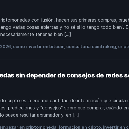
riptomonedas con ilusión, hacen sus primeras compras, prue
ngo varias cosas abiertas y no sé si lo tengo todo bien”. 
 necesariamente tenerlas bien […]
 2026
como invertir en bitcoin
consultoria cointraking
crip
,
,
,
das sin depender de consejos de redes s
o cripto es la enorme cantidad de información que circula e
es, predicciones y “consejos” sobre qué comprar, cuándo ent
o puede resultar abrumador y, en […]
empezar en criptomoneda
formacion en cripto
invertir en
,
,