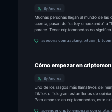
By Andrea
Muchas personas llegan al mundo de las c
cuenta, pasan de “estoy empezando” a “te
parece. Tener criptomonedas no significa
asesoria cointracking
bitcoin
bitcoin
,
,
Cómo empezar en criptomone
By Andrea
Uno de los rasgos más llamativos del mund
TikTok o Telegram están llenos de opinion
Para empezar en criptomonedas, este ruid
aprender cripto
empezar con cripto
,
,