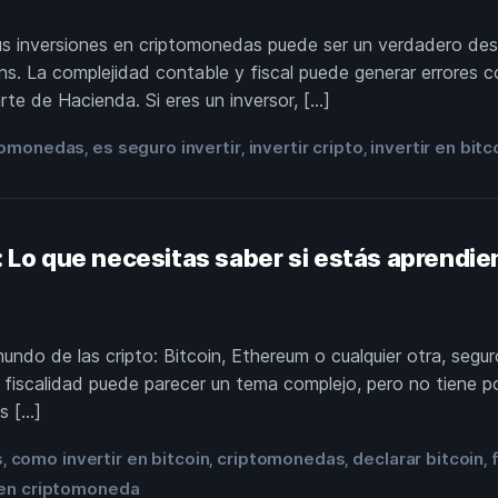
tus inversiones en criptomonedas puede ser un verdadero des
ns. La complejidad contable y fiscal puede generar errores 
rte de Hacienda. Si eres un inversor, […]
tomonedas
es seguro invertir
invertir cripto
invertir en bitc
,
,
,
a: Lo que necesitas saber si estás aprendi
undo de las cripto: Bitcoin, Ethereum o cualquier otra, segu
iscalidad puede parecer un tema complejo, pero no tiene por
s […]
s
como invertir en bitcoin
criptomonedas
declarar bitcoin
,
,
,
,
r en criptomoneda