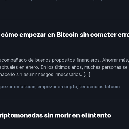
 cómo empezar en Bitcoin sin cometer err
acompañado de buenos propósitos financieros. Ahorrar más, i
abituales en enero. En los últimos años, muchas personas se 
cerlo sin asumir riesgos innecesarios. […]
pezar en bitcoin
empezar en cripto
tendencias bitcoin
,
,
riptomonedas sin morir en el intento