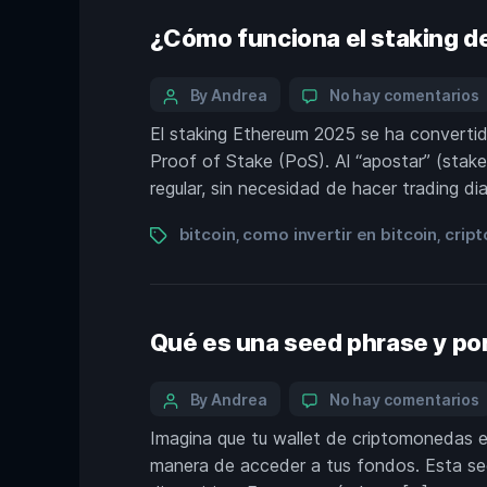
¿Cómo funciona el staking de
By Andrea
No hay comentarios
El staking Ethereum 2025 se ha convertid
Proof of Stake (PoS). Al “apostar” (stak
regular, sin necesidad de hacer trading dia
bitcoin
como invertir en bitcoin
crip
,
,
Qué es una seed phrase y por 
By Andrea
No hay comentarios
Imagina que tu wallet de criptomonedas es u
manera de acceder a tus fondos. Esta secu