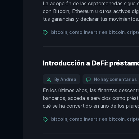
La adopción de las criptomonedas sigue c
con Bitcoin, Ethereum u otros activos di
tus ganancias y declarar tus movimientos.
bitcoin
como invertir en bitcoin
crip
,
,
Introducción a DeFi: préstamo
By Andrea
No hay comentarios
En los últimos años, las finanzas descentr
bancarios, acceda a servicios como prést
qué se ha convertido en uno de los pilare
bitcoin
como invertir en bitcoin
crip
,
,