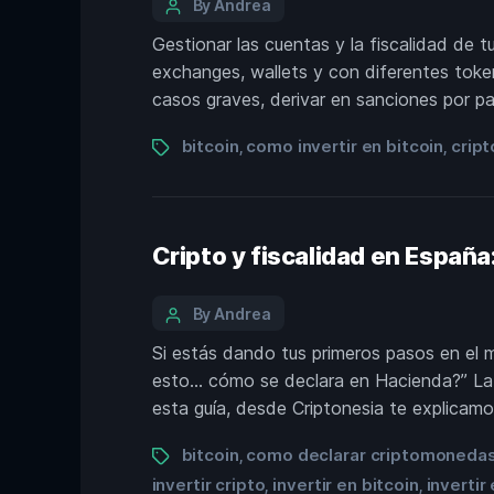
By Andrea
Gestionar las cuentas y la fiscalidad de 
exchanges, wallets y con diferentes toke
casos graves, derivar en sanciones por pa
bitcoin
como invertir en bitcoin
crip
,
,
Cripto y fiscalidad en Españ
By Andrea
Si estás dando tus primeros pasos en el m
esto… cómo se declara en Hacienda?” La f
esta guía, desde Criptonesia te explicamo
bitcoin
como declarar criptomoneda
,
invertir cripto
invertir en bitcoin
inverti
,
,