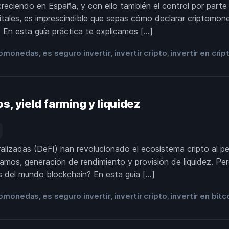
reciendo en España, y con ello también el control por part
gitales, es imprescindible que sepas cómo declarar criptomo
 En esta guía práctica te explicamos […]
tomonedas
es seguro invertir
invertir cripto
invertir en cr
,
,
,
s, yield farming y liquidez
alizadas (DeFi) han revolucionado el ecosistema cripto al perm
amos, generación de rendimiento y provisión de liquidez. Per
s del mundo blockchain? En esta guía […]
tomonedas
es seguro invertir
invertir cripto
invertir en bitc
,
,
,