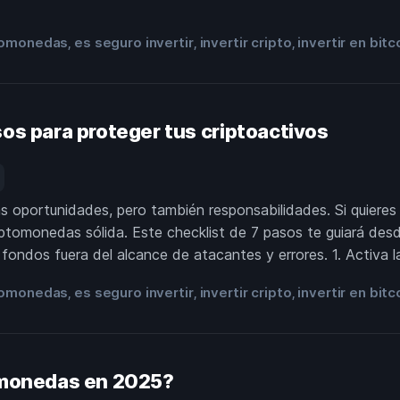
tomonedas
es seguro invertir
invertir cripto
invertir en bitc
,
,
,
sos para proteger tus criptoactivos
 oportunidades, pero también responsabilidades. Si quieres p
iptomonedas sólida. Este checklist de 7 pasos te guiará des
 fondos fuera del alcance de atacantes y errores. 1. Activa l
tomonedas
es seguro invertir
invertir cripto
invertir en bitc
,
,
,
tomonedas en 2025?