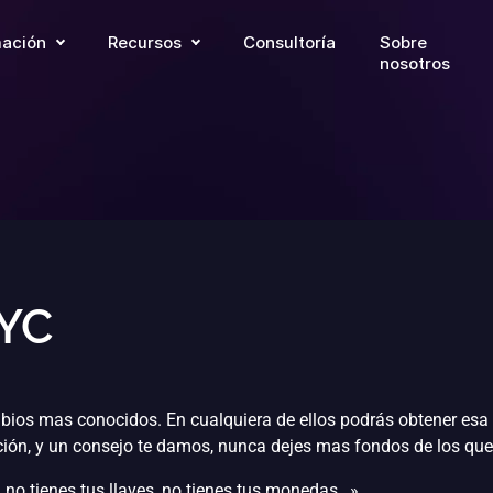
ación
Recursos
Consultoría
Sobre
nosotros
YC
mbios mas conocidos. En cualquiera de ellos podrás obtener es
icación, y un consejo te damos, nunca dejes mas fondos de los q
 no tienes tus llaves, no tienes tus monedas…»