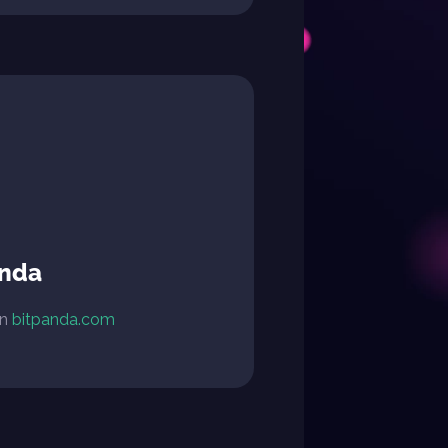
anda
en
bitpanda.com