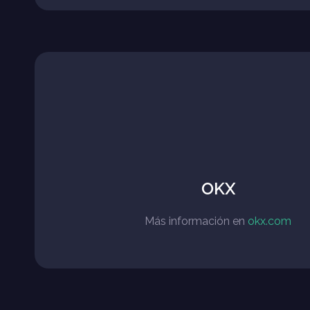
OKX
Más información en
okx.com