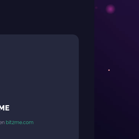
2ME
 en
bit2me.com