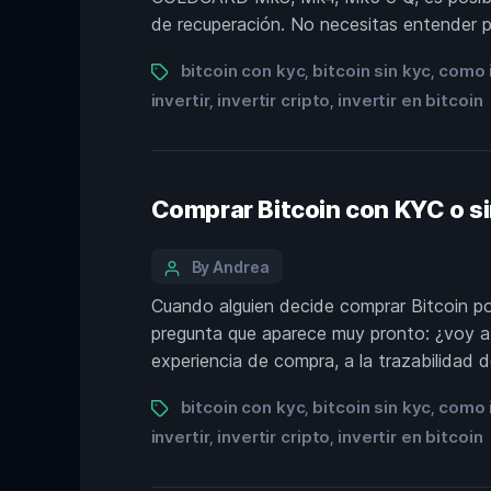
de recuperación. No necesitas entender p
bitcoin con kyc
bitcoin sin kyc
como i
,
,
invertir
invertir cripto
invertir en bitcoin
,
,
Comprar Bitcoin con KYC o si
By Andrea
Cuando alguien decide comprar Bitcoin por 
pregunta que aparece muy pronto: ¿voy a 
experiencia de compra, a la trazabilidad d
bitcoin con kyc
bitcoin sin kyc
como i
,
,
invertir
invertir cripto
invertir en bitcoin
,
,