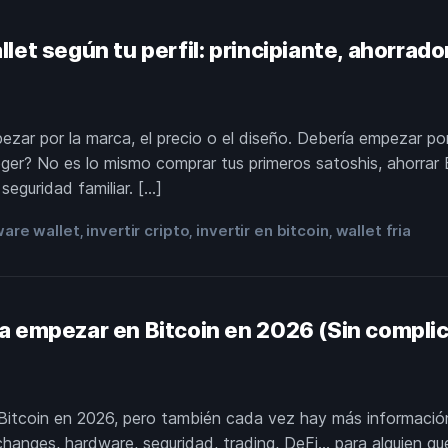
et según tu perfil: principiante, ahorrad
ezar por la marca, el precio o el diseño. Debería empezar p
ger? No es lo mismo comprar tus primeros satoshis, ahorrar B
eguridad familiar. […]
are wallet
invertir cripto
invertir en bitcoin
wallet fria
,
,
,
a empezar en Bitcoin en 2026 (Sin complic
itcoin en 2026, pero también cada vez hay más información,
xchanges, hardware, seguridad, trading, DeFi… para alguien 