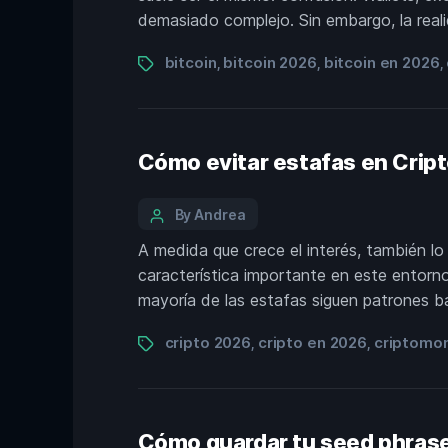
demasiado complejo. Sin embargo, la real
bitcoin
bitcoin 2026
bitcoin en 2026
,
,
,
Cómo evitar estafas en Cri
By Andrea
A medida que crece el interés, también lo
característica importante en este entorn
mayoría de las estafas siguen patrones b
cripto 2026
cripto en 2026
criptomo
,
,
Cómo guardar tu seed phrase 