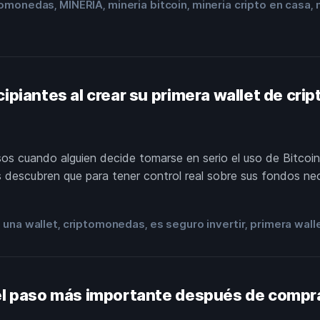
tomonedas
MINERIA
mineria bitcoin
mineria cripto en casa
,
,
,
,
cipiantes al crear su primera wallet de cr
asos cuando alguien decide tomarse en serio el uso de Bitco
descubren que para tener control real sobre sus fondos nece
 una wallet
criptomonedas
es seguro invertir
primera wall
,
,
,
 el paso más importante después de compra