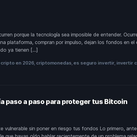
ocurren porque la tecnología sea imposible de entender. Oc
na plataforma, compran por impulso, dejan los fondos en el
ndo ya tienen […]
cripto en 2026
criptomonedas
es seguro invertir
invertir 
,
,
,
,
paso a paso para proteger tus Bitcoin
te vulnerable sin poner en riesgo tus fondos Lo primero, an
que hayas oído hablar recientemente de un problema relac