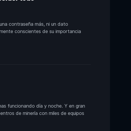
 una contraseña más, ni un dato
namente conscientes de su importancia
nas funcionando día y noche. Y en gran
entros de minería con miles de equipos