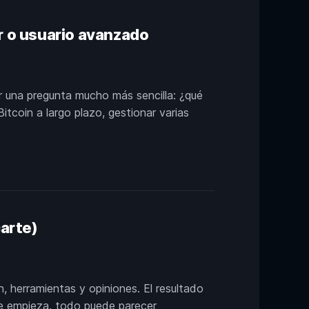
or o usuario avanzado
or una pregunta mucho más sencilla: ¿qué
itcoin a largo plazo, gestionar varias
arte)
 herramientas y opiniones. El resultado
que empieza, todo puede parecer