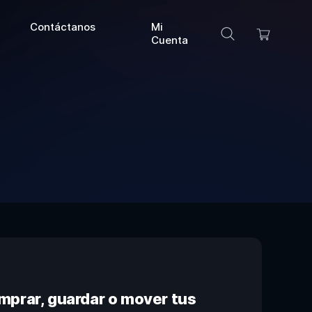
Contáctanos
Mi
Cuenta
mprar, guardar o mover tus