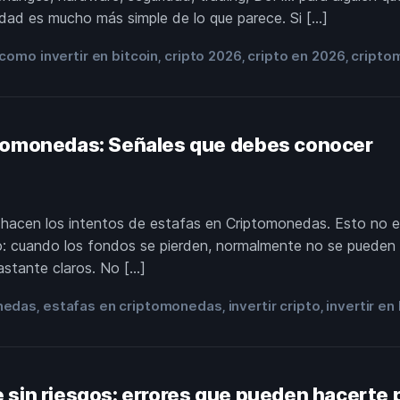
idad es mucho más simple de lo que parece. Si […]
como invertir en bitcoin
cripto 2026
cripto en 2026
cripto
,
,
,
ptomonedas: Señales que debes conocer
 hacen los intentos de estafas en Criptomonedas. Esto no es 
o: cuando los fondos se pierden, normalmente no se pueden r
astante claros. No […]
nedas
estafas en criptomonedas
invertir cripto
invertir en
,
,
,
sin riesgos: errores que pueden hacerte 