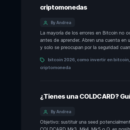
criptomonedas
By Andrea
La mayoría de los errores en Bitcoin no 
antes de aprender. Abren una cuenta en u
y solo se preocupan por la seguridad cua
bitcoin 2026
como invertir en bitcoin
,
criptomoneda
¿Tienes una COLDCARD? Guía 
By Andrea
Objetivo: sustituir una seed potencialmen
COLDCARD Mk3, Mk4, Mk5 o Q, es posible 