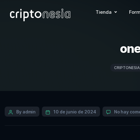
Tienda
Form
one
CRIPTONESIA
By admin
10 de junio de 2024
No hay com