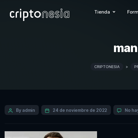
Tienda
Form
man-
CRIPTONESIA
>
P
By admin
24 de noviembre de 2022
No ha