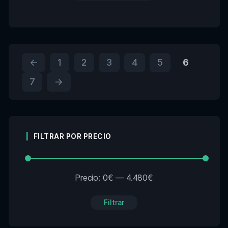
←
1
2
3
4
5
6
7
→
FILTRAR POR PRECIO
Precio:
0€
—
4.480€
Filtrar