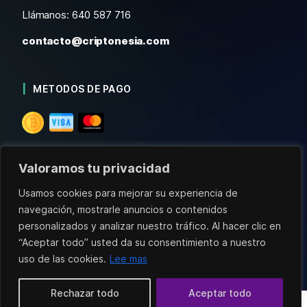
Llámanos: 640 587 716
contacto@criptonesia.com
METODOS DE PAGO
Valoramos tu privacidad
Usamos cookies para mejorar su experiencia de
navegación, mostrarle anuncios o contenidos
Aviso Legal
Condiciones de Venta
personalizados y analizar nuestro tráfico. Al hacer clic en
Política de Privacidad
“Aceptar todo” usted da su consentimiento a nuestro
Copyright ©2026 Criptonesia Todos los derechos
uso de las cookies.
Lee mas
reservados.
Rechazar todo
Aceptar todo