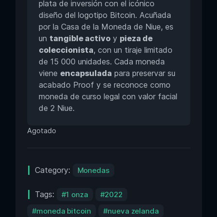
plata de inversión con el icónico
diseño del logotipo Bitcoin. Acuñada
por la Casa de la Moneda de Niue, es
un
tangible activo
y
pieza de
coleccionista
, con un tiraje limitado
de 15 000 unidades. Cada moneda
viene
encapsulada
para preservar su
acabado Proof y se reconoce como
moneda de curso legal con valor facial
de 2 Niue.
Agotado
Category:
Monedas
Tags:
1 onza
2022
moneda bitcoin
nueva zelanda