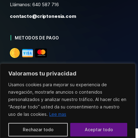
Llámanos: 640 587 716
contacto@criptonesia.com
METODOS DE PAGO
Valoramos tu privacidad
Usamos cookies para mejorar su experiencia de
navegación, mostrarle anuncios o contenidos
Aviso Legal
Condiciones de Venta
personalizados y analizar nuestro tráfico. Al hacer clic en
Política de Privacidad
“Aceptar todo” usted da su consentimiento a nuestro
Copyright ©2026 Criptonesia Todos los derechos
uso de las cookies.
Lee mas
reservados.
Rechazar todo
Aceptar todo