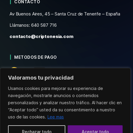
CONTACTO
Av Buenos Aires, 45 – Santa Cruz de Tenerife – España
Llámanos: 640 587 716
contacto@criptonesia.com
METODOS DE PAGO
Valoramos tu privacidad
Usamos cookies para mejorar su experiencia de
navegación, mostrarle anuncios o contenidos
personalizados y analizar nuestro tráfico. Al hacer clic en
“Aceptar todo” usted da su consentimiento a nuestro
Aviso Legal
Condiciones de Venta
uso de las cookies.
Lee mas
Política de Privacidad
Copyright ©2026 Criptonesia Todos los derechos
Rechazar todo
Aceptar todo